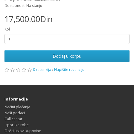
Dostupnost: Na stanju
17,500.00Din
Kol
Dodaj u korpu
0 recenzija
/
Napišite recenziju
Informacije
Načini plaćanja
Naši podaci
Call centar
Isporuka robe
Opšti uslovi kupovine