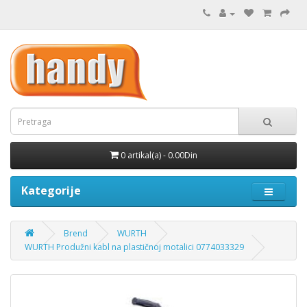
0 artikal(a) - 0.00Din
Kategorije
Brend
WURTH
WURTH Produžni kabl na plastičnoj motalici 0774033329