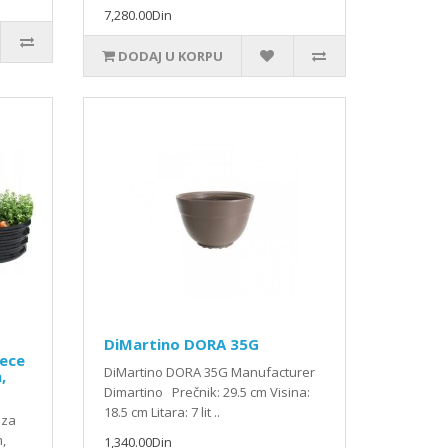
7,280.00Din
DODAJ U KORPU
DiMartino DORA 35G
vece
DiMartino DORA 35G Manufacturer
,
Dimartino Prečnik: 29.5 cm Visina:
18.5 cm Litara: 7 lit ..
 za
m,
1,340.00Din