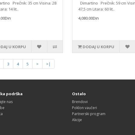
tino Prečnik: 35 cm Visina: 28
Dimartino Prečnik: 59 cm Visi
ara: 14 lit..
47,5 cm Litara: 60 lit..
.00Din
4,080.00Din
DAJ U KORPU
DODAJ U KORPU
3
4
5
>
>|
čka podrška
Ostalo
ajte nas
Brendovi
obe
Poklon vaučeri
ta
Partnerski program
Akcije