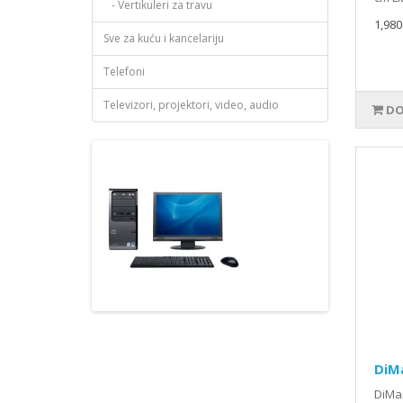
- Vertikuleri za travu
1,980
Sve za kuću i kancelariju
Telefoni
Televizori, projektori, video, audio
DO
DiM
DiMa