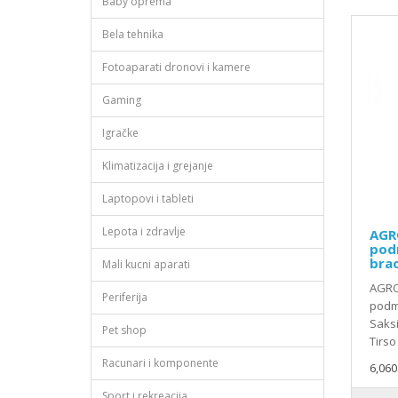
Baby oprema
Bela tehnika
Fotoaparati dronovi i kamere
Gaming
Igračke
Klimatizacija i grejanje
Laptopovi i tableti
Lepota i zdravlje
AGR
pod
bra
Mali kucni aparati
AGRO
Periferija
podme
Saks
Pet shop
Tirso
Racunari i komponente
6,060
Sport i rekreacija