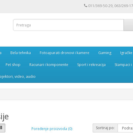
011/369-50-29, 063/269-1
a
Bela tehnika
Fotoaparati dronovi i kamere
Gaming
Igračke
Pet shop
Racunari i komponente
Sport i rekreacija
Stampaci i 
rojektori, video, audio
ije
Sortiraj po:
Poređenje proizvoda (0)