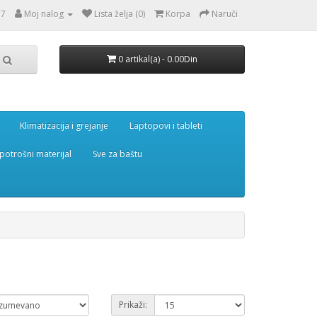
77
Moj nalog
Lista želja (0)
Korpa
Naruči
0 artikal(a) - 0.00Din
Klimatizacija i grejanje
Laptopovi i tableti
potrošni materijal
Sve za baštu
Prikaži: