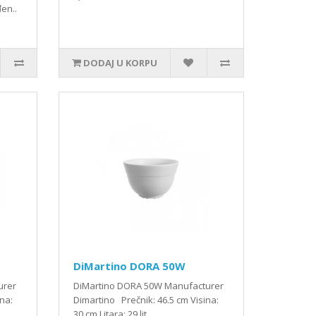
đen..
DODAJ U KORPU
DiMartino DORA 50W
turer
DiMartino DORA 50W Manufacturer
na:
Dimartino Prečnik: 46.5 cm Visina:
30 cm Litara: 29 lit ..