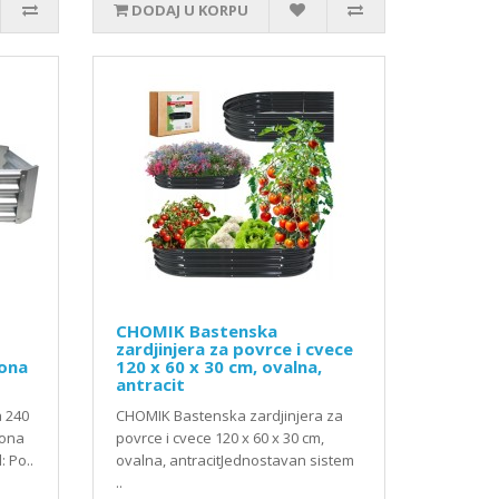
DODAJ U KORPU
CHOMIK Bastenska
zardjinjera za povrce i cvece
aona
120 x 60 x 30 cm, ovalna,
antracit
a 240
CHOMIK Bastenska zardjinjera za
aona
povrce i cvece 120 x 60 x 30 cm,
 Po..
ovalna, antracitJednostavan sistem
..