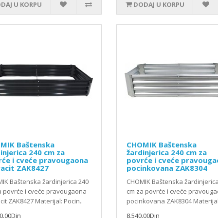
DAJ U KORPU
DODAJ U KORPU
MIK Baštenska
CHOMIK Baštenska
injerica 240 cm za
žardinjerica 240 cm za
rće i cveće pravougaona
povrće i cveće pravoug
racit ZAK8427
pocinkovana ZAK8304
K Baštenska žardinjerica 240
CHOMIK Baštenska žardinjeric
a povrće i cveće pravougaona
cm za povrće i cveće pravoug
cit ZAK8427 Materijal: Pocin..
pocinkovana ZAK8304 Materijal:
0.00Din
8,540.00Din