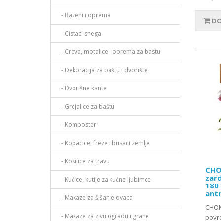
- Bazeni i oprema
DO
- Cistaci snega
- Creva, motalice i oprema za bastu
- Dekoracija za baštu i dvorište
- Dvorišne kante
- Grejalice za baštu
- Komposter
- Kopacice, freze i busaci zemlje
- Kosilice za travu
CHO
zard
- Kućice, kutije za kućne ljubimce
180 
antr
- Makaze za šišanje ovaca
CHOM
- Makaze za zivu ogradu i grane
povrc