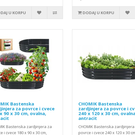
DAJ U KORPU
DODAJ U KORPU
MIK Bastenska
CHOMIK Bastenska
jinjera za povrce i cvece
zardjinjera za povrce i c
x 90 x 30 cm, ovalna,
240 x 120 x 30 cm, ovalna
acit
antracit
IK Bastenska zardjinjera za
CHOMIK Bastenska zardjinjera
e i cvece 180 x 90 x 30 cm,
povrce i cvece 240 x 120 x 30 c