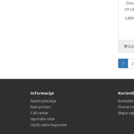
Dimar
cm Lit
1,430
DO
1
2
Informacije
Korisni
Načini plaćanja
Kontaktir
Naši podaci
Povrat r
Call centar
Mapa saj
Isporuka robe
Opšti uslovi kupovine