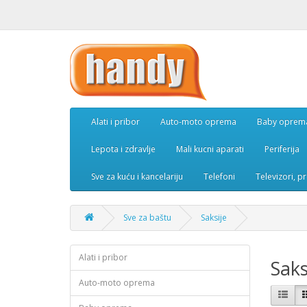
Alati i pribor
Auto-moto oprema
Baby oprem
Lepota i zdravlje
Mali kucni aparati
Periferija
Sve za kuću i kancelariju
Telefoni
Televizori, p
Sve za baštu
Saksije
Alati i pribor
Saks
Auto-moto oprema