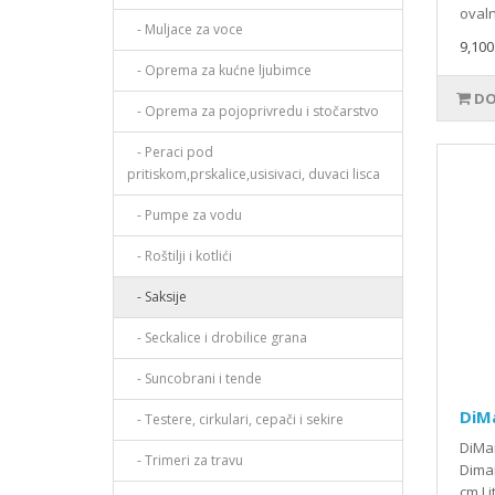
ovaln
- Muljace za voce
9,100
- Oprema za kućne ljubimce
DO
- Oprema za pojoprivredu i stočarstvo
- Peraci pod
pritiskom,prskalice,usisivaci, duvaci lisca
- Pumpe za vodu
- Roštilji i kotlići
- Saksije
- Seckalice i drobilice grana
- Suncobrani i tende
DiM
- Testere, cirkulari, cepači i sekire
DiMa
- Trimeri za travu
Dimar
cm Lit