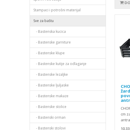
DO
Stampaci i potrošni materijal
Sve za baštu
- Bastenska kucica
- Bastenske garniture
- Bastenske klupe
- Bastenske kutije za odlaganje
- Bastenske lezaljke
- Bastenske ljuljaske
CHO
žard
pov
- Bastenske makaze
ant
- Bastenske stolice
CHOMI
cm z
- Bastenski orman
antra
- Bastenski stolovi
10,33