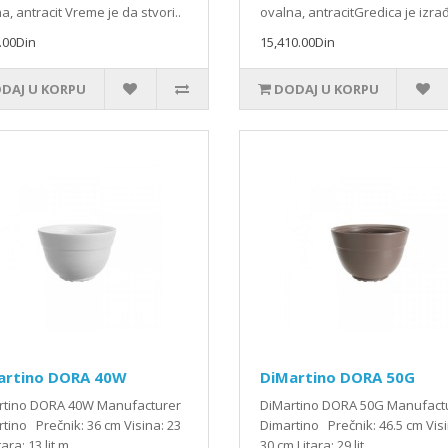
a, antracit Vreme je da stvori..
ovalna, antracitGredica je izra
.00Din
15,410.00Din
DAJ U KORPU
DODAJ U KORPU
artino DORA 40W
DiMartino DORA 50G
rtino DORA 40W Manufacturer
DiMartino DORA 50G Manufac
tino Prečnik: 36 cm Visina: 23
Dimartino Prečnik: 46.5 cm Visi
ara: 13 lit m..
30 cm Litara: 29 lit ..