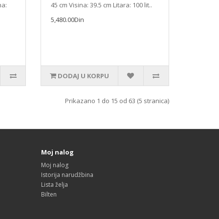
na:
45 cm Visina: 39.5 cm Litara: 100 lit..
5,480.00Din
DODAJ U KORPU
Prikazano 1 do 15 od 63 (5 stranica)
Moj nalog
Moj nalog
Istorija narudžbina
Lista želja
Bilten