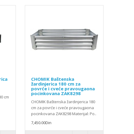
rica
CHOMIK Baštenska
žardinjerica 180 cm za
povrće i cveće pravougaona
pocinkovana ZAK8298
80 cm
CHOMIK Baštenska žardinjerica 180
cm za povrće i cveće pravougaona
pocinkovana ZAK8298 Materijal: Po..
7,450.00Din