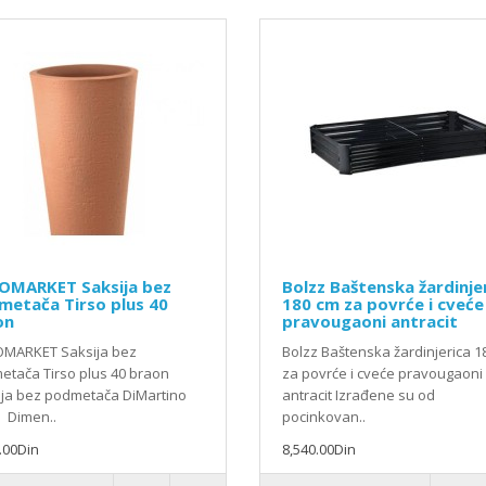
OMARKET Saksija bez
Bolzz Baštenska žardinje
metača Tirso plus 40
180 cm za povrće i cveće
on
pravougaoni antracit
MARKET Saksija bez
Bolzz Baštenska žardinjerica 1
tača Tirso plus 40 braon
za povrće i cveće pravougaoni
ija bez podmetača DiMartino
antracit Izrađene su od
 Dimen..
pocinkovan..
.00Din
8,540.00Din