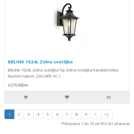
BBLINK 1024L Zidna svetiljka
BBLINK 1024L Zidna svetiljka Tip Zidna svetiljka Karakteristike
Nazivni napon: 220-240V AC /..
3,570.00Din
1
2
3
4
5
6
7
8
9
>
>|
Prikazano 1 do 15 od 912 (61 stranica)