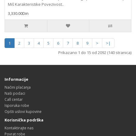
Miš Karakteristike Povezivost..
3,330.00Din
1
2
3
4
5
6
7
8
9
>
>|
Prikazano 1 do 15 od 2092 (140 stranica)
Informacije
Načini plaćanja
Naši podaci
Call centar
Isporuka robe
Opšti uslovi kupovine
Korisnička podrška
Kontaktirajte nas
Povrat robe