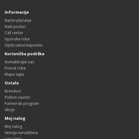
Informacije
Načini plaćanja
Naši podaci
Call centar
Isporuka robe
Opšti uslovi kupovine
Korisnička podrška
Kontaktirajte nas
Povrat robe
Mapa sajta
Ostalo
Brendovi
Poklon vaučeri
Partnerski program
Akcije
Moj nalog
Moj nalog
Istorija narudžbina
Lista želja