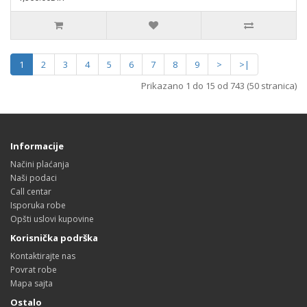
1
2
3
4
5
6
7
8
9
>
>|
Prikazano 1 do 15 od 743 (50 stranica)
Informacije
Načini plaćanja
Naši podaci
Call centar
Isporuka robe
Opšti uslovi kupovine
Korisnička podrška
Kontaktirajte nas
Povrat robe
Mapa sajta
Ostalo