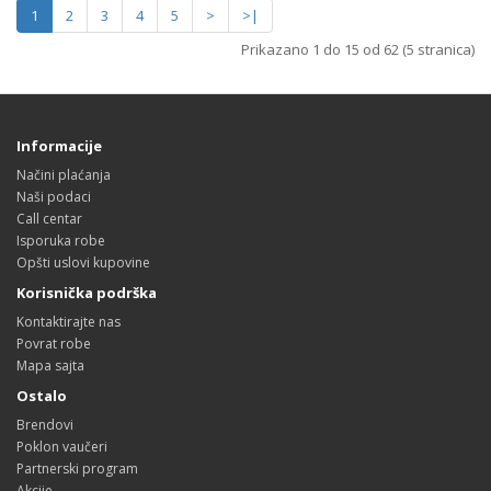
1
2
3
4
5
>
>|
Prikazano 1 do 15 od 62 (5 stranica)
Informacije
Načini plaćanja
Naši podaci
Call centar
Isporuka robe
Opšti uslovi kupovine
Korisnička podrška
Kontaktirajte nas
Povrat robe
Mapa sajta
Ostalo
Brendovi
Poklon vaučeri
Partnerski program
Akcije