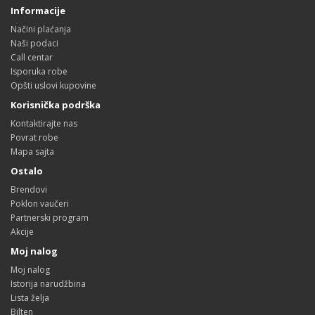
Informacije
Načini plaćanja
Naši podaci
Call centar
Isporuka robe
Opšti uslovi kupovine
Korisnička podrška
Kontaktirajte nas
Povrat robe
Mapa sajta
Ostalo
Brendovi
Poklon vaučeri
Partnerski program
Akcije
Moj nalog
Moj nalog
Istorija narudžbina
Lista želja
Bilten