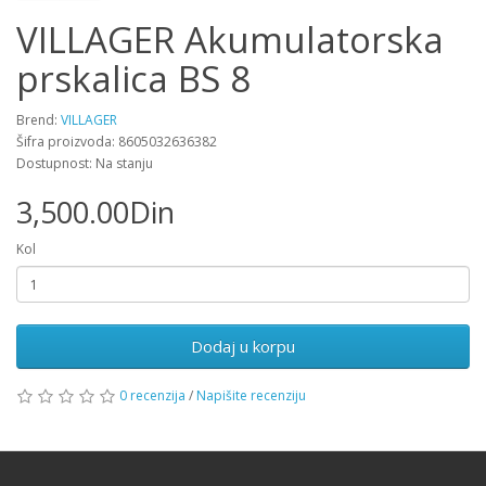
VILLAGER Akumulatorska
prskalica BS 8
Brend:
VILLAGER
Šifra proizvoda: 8605032636382
Dostupnost: Na stanju
3,500.00Din
Kol
Dodaj u korpu
0 recenzija
/
Napišite recenziju