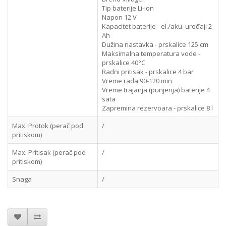
Tip baterije
Li-ion
Napon
12 V
Kapacitet baterije - el./aku. uređaji
2
Ah
Dužina nastavka - prskalice
125 cm
Maksimalna temperatura vode -
prskalice
40°C
Radni pritisak - prskalice
4 bar
Vreme rada
90-120 min
Vreme trajanja (punjenja) baterije
4
sata
Zapremina rezervoara - prskalice
8 l
Max. Protok (perač pod
/
pritiskom)
Max. Pritisak (perač pod
/
pritiskom)
Snaga
/