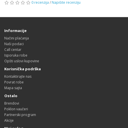
0 recenzija
/
Napišite recenziju
Informacije
Načini plaćanja
Naši podaci
Call centar
Isporuka robe
Opšti uslovi kupovine
Korisnička podrška
Kontaktirajte nas
Povrat robe
Mapa sajta
Ostalo
Brendovi
Poklon vaučeri
Partnerski program
Akcije