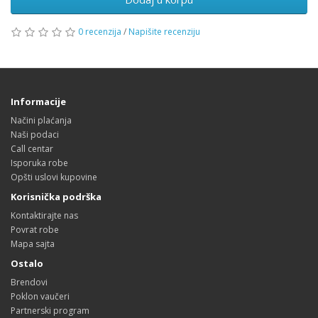
0 recenzija
/
Napišite recenziju
Informacije
Načini plaćanja
Naši podaci
Call centar
Isporuka robe
Opšti uslovi kupovine
Korisnička podrška
Kontaktirajte nas
Povrat robe
Mapa sajta
Ostalo
Brendovi
Poklon vaučeri
Partnerski program