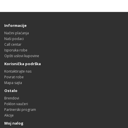
Informacije
Načini plaćanja
Naši podaci
Call centar
Isporuka robe
Opšti uslovi kupovine
Korisnička podrška
Kontaktirajte nas
Povrat robe
Mapa sajta
Ostalo
Brendovi
Poklon vaučeri
Partnerski program
Akcije
Moj nalog