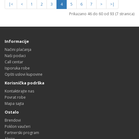
|<
<
1
2
3
4
5
6
7
>
>|
Prikazano 46 do 60 od 93 (7 stranica)
Informacije
Načini plaćanja
Naši podaci
Call centar
Isporuka robe
Opšti uslovi kupovine
Korisnička podrška
Kontaktirajte nas
Povrat robe
Mapa sajta
Ostalo
Brendovi
Poklon vaučeri
Partnerski program
Akcije