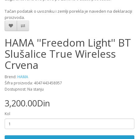
Tačan podatak o uvozniku i zemlji porekla je naveden na deklaraciji
proizvoda.
HAMA ''Freedom Light'' BT
Slušalice True Wireless
Crvena
Brend:
HAMA
Šifra proizvoda: 4047443458957
Dostupnost: Na stanju
3,200.00Din
Kol