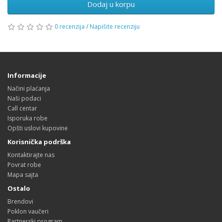
Dodaj u korpu
0 recenzija
/
Napišite recenziju
Informacije
Načini plaćanja
Naši podaci
Call centar
Isporuka robe
Opšti uslovi kupovine
Korisnička podrška
Kontaktirajte nas
Povrat robe
Mapa sajta
Ostalo
Brendovi
Poklon vaučeri
Partnerski program