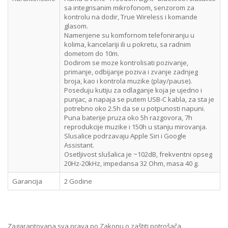
sa integrisanim mikrofonom, senzorom za
kontrolu na dodir, True Wireless i komande
glasom.
Namenjene su komfornom telefoniranju u
kolima, kancelariji ili u pokretu, sa radnim
dometom do 10m.
Dodirom se moze kontrolisati pozivanje,
primanje, odbijanje poziva i zvanje zadnjeg
broja, kao i kontrola muzike (play/pause).
Poseduju kutiju za odlaganje koja je ujedno i
punjac, a napaja se putem USB-C kabla, za sta je
potrebno oko 2.5h da se u potpunosti napuni.
Puna baterije pruza oko 5h razgovora, 7h
reprodukcije muzike i 150h u stanju mirovanja.
Slusalice podrzavaju Apple Siri i Google
Assistant.
Osetljivost slušalica je ~102dB, frekventni opseg
20Hz-20kHz, impedansa 32 Ohm, masa 40 g.
Garancija
2 Godine
Zagarantovana sva prava po Zakonu o zaštiti potrošača.