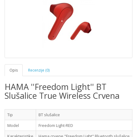
Opis
Recenzije (0)
HAMA ''Freedom Light'' BT
Slušalice True Wireless Crvena
Tip
BT slušalice
Model
Freedom Light-RED
Karakteristike
Hama crvene "Freedom Light" Bluetooth slušalice