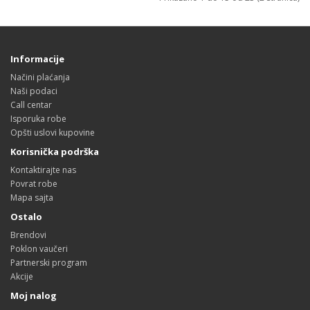
Informacije
Načini plaćanja
Naši podaci
Call centar
Isporuka robe
Opšti uslovi kupovine
Korisnička podrška
Kontaktirajte nas
Povrat robe
Mapa sajta
Ostalo
Brendovi
Poklon vaučeri
Partnerski program
Akcije
Moj nalog