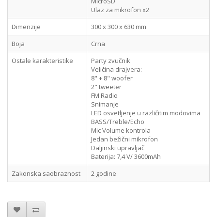
MicroSD
Ulaz za mikrofon x2
Dimenzije
300 x 300 x 630 mm
Boja
Crna
Ostale karakteristike
Party zvučnik
Veličina drajvera:
8" + 8" woofer
2" tweeter
FM Radio
Snimanje
LED osvetljenje u različitim modovima
BASS/Treble/Echo
Mic Volume kontrola
Jedan bežični mikrofon
Daljinski upravljač
Baterija: 7,4 V/ 3600mAh
Zakonska saobraznost
2 godine