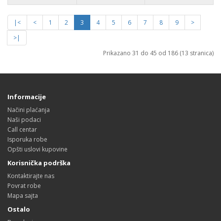
|<
<
1
2
3
4
5
6
7
8
9
>
>|
Prikazano 31 do 45 od 186 (13 stranica)
Informacije
Načini plaćanja
Naši podaci
Call centar
Isporuka robe
Opšti uslovi kupovine
Korisnička podrška
Kontaktirajte nas
Povrat robe
Mapa sajta
Ostalo