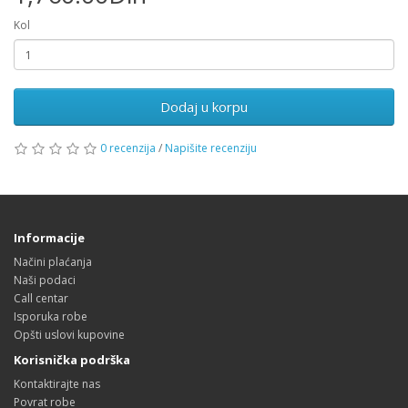
Kol
Dodaj u korpu
0 recenzija
/
Napišite recenziju
Informacije
Načini plaćanja
Naši podaci
Call centar
Isporuka robe
Opšti uslovi kupovine
Korisnička podrška
Kontaktirajte nas
Povrat robe