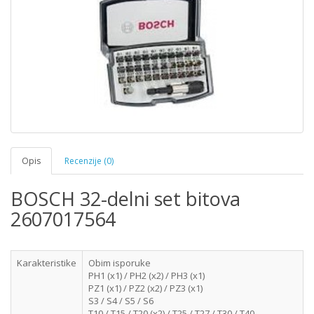
Opis
Recenzije (0)
BOSCH 32-delni set bitova
2607017564
Karakteristike
Obim isporuke
PH1 (x1) / PH2 (x2) / PH3 (x1)
PZ1 (x1) / PZ2 (x2) / PZ3 (x1)
S3 / S4 / S5 / S6
T10 / T15 / T20 (x2) / T25 / T27 / T30 / T40