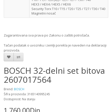
HEX3 / HEX4 / HEX5 / HEX6
Security Torx T10 / T15 / T20 / T25 / T27 / T30 / T40
Magnetni nosač
Zagarantovana sva prava po Zakonu o zaštiti potrošača.
Tačan podatak o uvozniku i zemlji porekla je naveden na deklaraciji
proizvoda.
BOSCH 32-delni set bitova
2607017564
Brend:
BOSCH
Šifra proizvoda: 3165140995245
Dostupnost: Na stanju
1,760.00Din