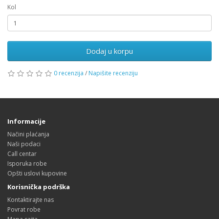
Kol
Dodaj u korpu
0 recenzija
/
Napišite recenziju
Informacije
Načini plaćanja
Naši podaci
Call centar
Isporuka robe
Opšti uslovi kupovine
Korisnička podrška
Kontaktirajte nas
Povrat robe