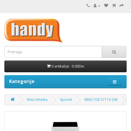
0 artikal(a) - 0.00Din
Kategorije
Bela tehnika
Sporeti
BEKO FSE 57110 GW