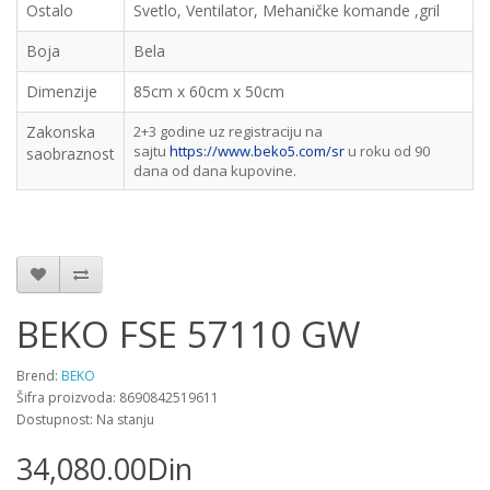
Ostalo
Svetlo, Ventilator, Mehaničke komande ,gril
Boja
Bela
Dimenzije
85cm x 60cm x 50cm
Zakonska
2+3 godine uz registraciju na
sajtu
https://www.beko5.com/sr
u roku od 90
saobraznost
dana od dana kupovine.
BEKO FSE 57110 GW
Brend:
BEKO
Šifra proizvoda: 8690842519611
Dostupnost: Na stanju
34,080.00Din