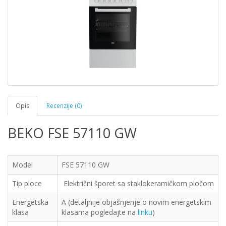
Opis
Recenzije (0)
BEKO FSE 57110 GW
Model
FSE 57110 GW
Tip ploce
Električni šporet sa staklokeramičkom pločom
Energetska
A (detaljnije objašnjenje o novim energetskim
klasa
klasama pogledajte na
linku
)