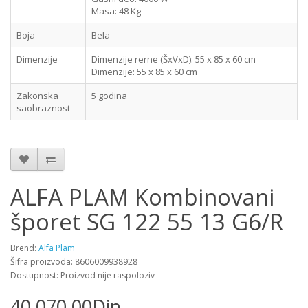
Masa:
48 Kg
Boja
Bela
Dimenzije
Dimenzije rerne (ŠxVxD):
55 x 85 x 60 cm
Dimenzije:
55 x 85 x 60 cm
Zakonska
5 godina
saobraznost
ALFA PLAM Kombinovani
šporet SG 122 55 13 G6/R
Brend:
Alfa Plam
Šifra proizvoda: 8606009938928
Dostupnost: Proizvod nije raspoloziv
40,070.00Din