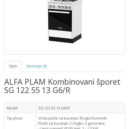
Opis
Recenzije (0)
ALFA PLAM Kombinovani šporet
SG 122 55 13 G6/R
Model
SG 122 55 13 G6/R
Tip ploce
Vrsta ploče za kuvanje:
Ringla/Gorionik
Ploče za kuvanje:
2 ringle i 2 gorionika:
- Levo napred: Ø145 mm, 1 - 1.5 kW