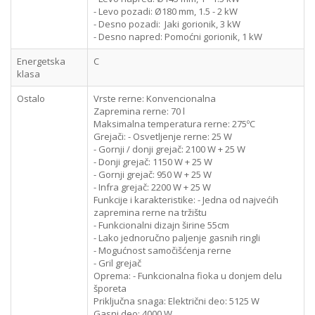
- Levo pozadi: Ø180 mm, 1.5 - 2 kW
- Desno pozadi: Jaki gorionik, 3 kW
- Desno napred: Pomoćni gorionik, 1 kW
Energetska
C
klasa
Ostalo
Vrste rerne:
Konvencionalna
Zapremina rerne:
70 l
Maksimalna temperatura rerne:
275ºC
Grejači:
- Osvetljenje rerne: 25 W
- Gornji / donji grejač: 2100 W + 25 W
- Donji grejač: 1150 W + 25 W
- Gornji grejač: 950 W + 25 W
- Infra grejač: 2200 W + 25 W
Funkcije i karakteristike:
- Jedna od najvećih
zapremina rerne na tržištu
- Funkcionalni dizajn širine 55cm
- Lako jednoručno paljenje gasnih ringli
- Mogućnost samočišćenja rerne
- Gril grejač
Oprema:
- Funkcionalna fioka u donjem delu
šporeta
Priključna snaga:
Električni deo: 5125 W
Gasni deo: 4000 W