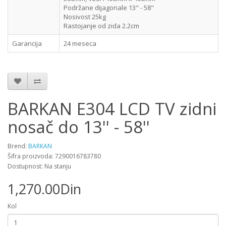
Podržane dijagonale
13" - 58"
Nosivost
25kg
Rastojanje od zida
2.2cm
Garancija
24 meseca
BARKAN E304 LCD TV zidni
nosač do 13'' - 58''
Brend:
BARKAN
Šifra proizvoda: 7290016783780
Dostupnost: Na stanju
1,270.00Din
Kol