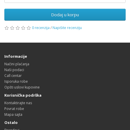
Dodaj u korpu
0 recenzija
/
Napišite recenziju
Informacije
Načini plaćanja
Naši podaci
Call centar
Isporuka robe
Opšti uslovi kupovine
Korisnička podrška
Kontaktirajte nas
Povrat robe
Mapa sajta
Ostalo