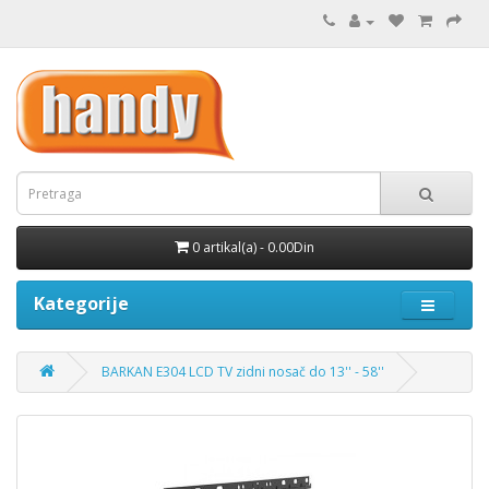
0 artikal(a) - 0.00Din
Kategorije
BARKAN E304 LCD TV zidni nosač do 13'' - 58''