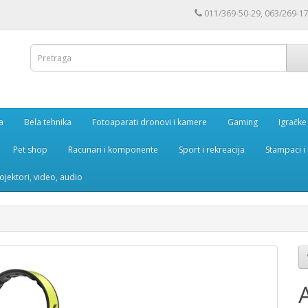
011/369-50-29, 063/269-1
a
Bela tehnika
Fotoaparati dronovi i kamere
Gaming
Igračke
Pet shop
Racunari i komponente
Sport i rekreacija
Stampaci i 
rojektori, video, audio