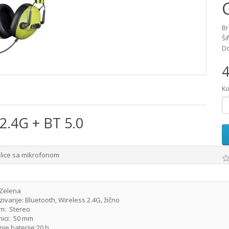
Br
Ši
Do
4
Ko
2.4G + BT 5.0
alice sa mikrofonom
:Zelena
ivanje: Bluetooth, Wireless 2.4G, žično
em: Stereo
nici: 50 mm
nje baterije:20 h