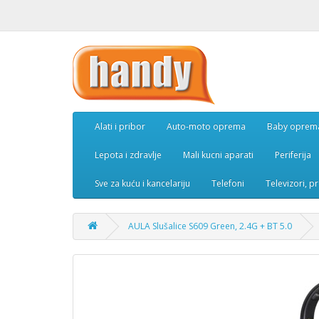
Alati i pribor
Auto-moto oprema
Baby oprem
Lepota i zdravlje
Mali kucni aparati
Periferija
Sve za kuću i kancelariju
Telefoni
Televizori, p
AULA Slušalice S609 Green, 2.4G + BT 5.0