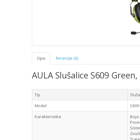
Opis
Recenzije (0)
AULA Slušalice S609 Green, 
Tip
Sluš
Model
S609
Karakteristike
Boja
Povez
Sist
Zvuč
Traja