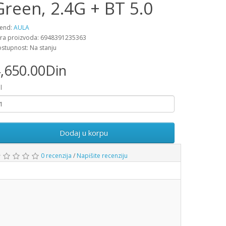
Green, 2.4G + BT 5.0
end:
AULA
fra proizvoda: 6948391235363
stupnost: Na stanju
,650.00Din
l
Dodaj u korpu
0 recenzija
/
Napišite recenziju