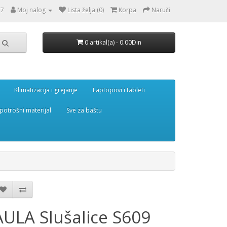
77
Moj nalog
Lista želja (0)
Korpa
Naruči
0 artikal(a) - 0.00Din
Klimatizacija i grejanje
Laptopovi i tableti
potrošni materijal
Sve za baštu
AULA Slušalice S609