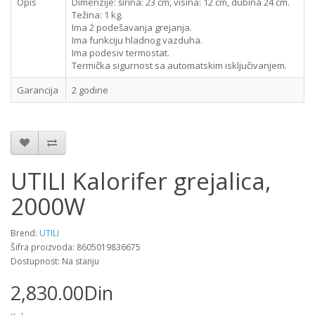
Opis
Dimenzije: širina: 23 cm, visina: 12 cm, dubina 24 cm.
Težina: 1 kg.
Ima 2 podešavanja grejanja.
Ima funkciju hladnog vazduha.
Ima podesiv termostat.
Termička sigurnost sa automatskim isključivanjem.
Garancija
2 godine
UTILI Kalorifer grejalica,
2000W
Brend:
UTILI
Šifra proizvoda: 8605019836675
Dostupnost: Na stanju
2,830.00Din