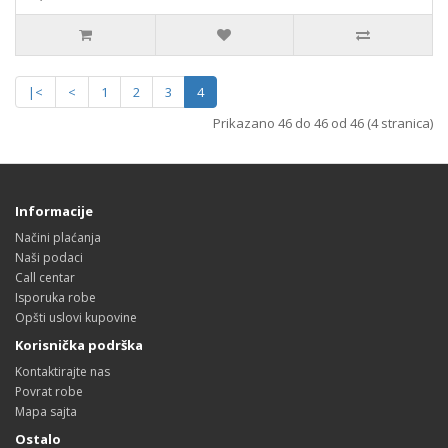
|<
<
1
2
3
4
Prikazano 46 do 46 od 46 (4 stranica)
Informacije
Načini plaćanja
Naši podaci
Call centar
Isporuka robe
Opšti uslovi kupovine
Korisnička podrška
Kontaktirajte nas
Povrat robe
Mapa sajta
Ostalo