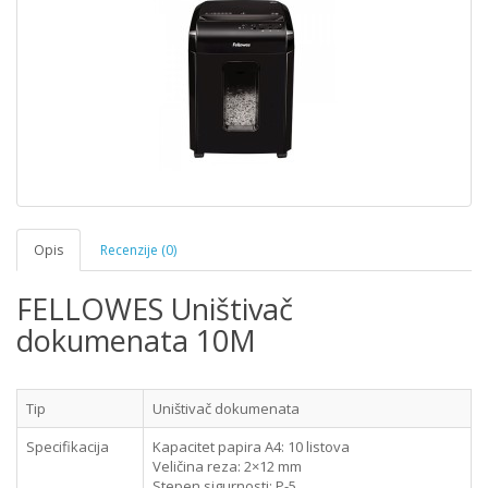
Opis
Recenzije (0)
FELLOWES Uništivač
dokumenata 10M
Tip
Uništivač dokumenata
Specifikacija
Kapacitet papira A4: 10 listova
Veličina reza: 2×12 mm
Stepen sigurnosti: P-5