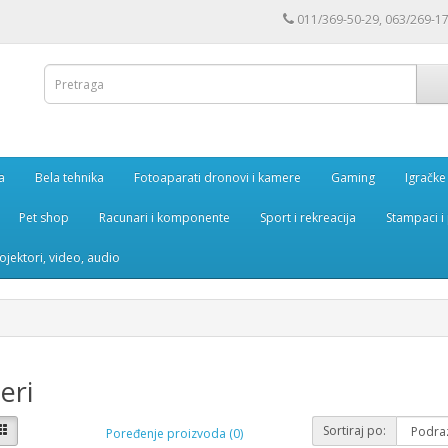
011/369-50-29, 063/269-1
a
Bela tehnika
Fotoaparati dronovi i kamere
Gaming
Igračke
Pet shop
Racunari i komponente
Sport i rekreacija
Stampaci i 
rojektori, video, audio
eri
Sortiraj po:
Poređenje proizvoda (0)