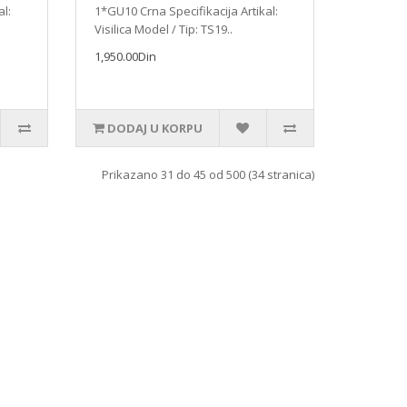
al:
1*GU10 Crna Specifikacija Artikal:
Visilica Model / Tip: TS19..
1,950.00Din
DODAJ U KORPU
Prikazano 31 do 45 od 500 (34 stranica)