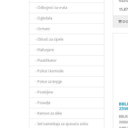
Naziv
- Odbojnici za vrata
15,87
- Ogledala
DO
- Ormani
- Otirači za cipele
- Plafonjere
- Plastifikator
- Police i komode
- Police za knjige
- Posteljine
- Posudje
BBL
25W
- Ramovi za slike
BBLI
3000/
- Set nameštaja za spavaću sobu
Artika