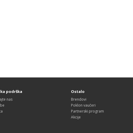
čka podrška
Ostalo
ajte nas
Brendovi
obe
Poklon vaučeri
ta
Partnerski program
Akcije