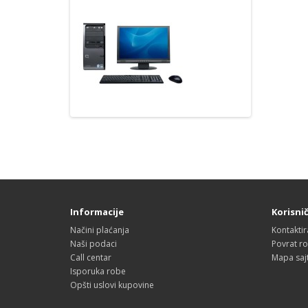
Informacije
Korisni
Načini plaćanja
Kontaktir
Naši podaci
Povrat r
Call centar
Mapa saj
Isporuka robe
Opšti uslovi kupovine