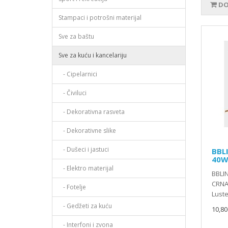
DO
Stampaci i potrošni materijal
Sve za baštu
Sve za kuću i kancelariju
- Cipelarnici
- Čiviluci
- Dekorativna rasveta
- Dekorativne slike
- Dušeci i jastuci
BBL
40W
- Elektro materijal
BBLI
CRNA/
- Fotelje
Luste
- Gedžeti za kuću
10,80
- Interfoni i zvona