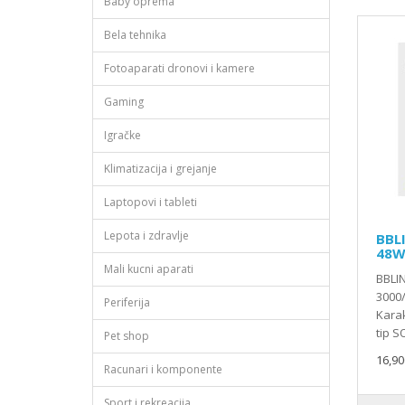
Baby oprema
Bela tehnika
Fotoaparati dronovi i kamere
Gaming
Igračke
Klimatizacija i grejanje
Laptopovi i tableti
Lepota i zdravlje
BBL
48W
Mali kucni aparati
BBLI
3000
Periferija
Karak
tip S
Pet shop
16,90
Racunari i komponente
Sport i rekreacija