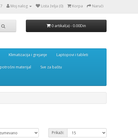
77
Moj nalog
Lista želja (0)
Korpa
Naruči
0 artikal(a) - 0.00Din
Klimatizacija i grejanje
Laptopovi i tableti
potrošni materijal
Sve za baštu
Prikaži: