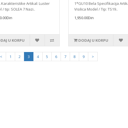
Karakteristike Artikal: Luster
1*GU10 Bela Specifikacija Artik
 / tip: SOLEA 7 Nazi..
Visilica Model / Tip: TS19..
0.00Din
1,950.00Din
DAJ U KORPU
DODAJ U KORPU
<
1
2
3
4
5
6
7
8
9
>