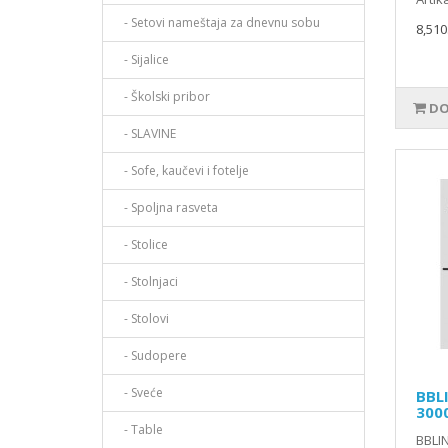
- Setovi nameštaja za dnevnu sobu
8,510
- Sijalice
- Školski pribor
DO
- SLAVINE
- Sofe, kaučevi i fotelje
- Spoljna rasveta
- Stolice
- Stolnjaci
- Stolovi
- Sudopere
- Sveće
BBL
300
- Table
BBLI