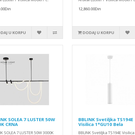
.00Din
12,860.00Din
DAJ U KORPU
DODAJ U KORPU
INK SOLEA 7 LUSTER 50W
BBLINK Svetiljka TS194E
0K CRNA
Visilica 1*GU10 Bela
NK SOLEA 7 LUSTER 50W 3000K
BBLINK Svetiljka TS194E Visilica