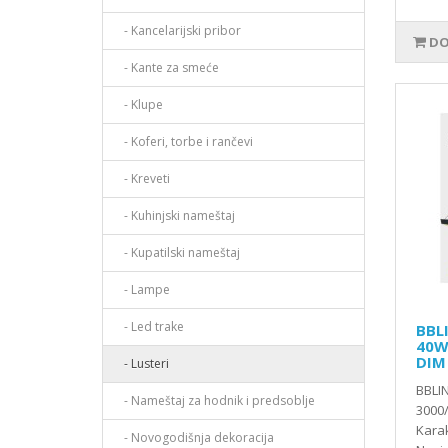
- Kancelarijski pribor
DO
- Kante za smeće
- Klupe
- Koferi, torbe i rančevi
- Kreveti
- Kuhinjski nameštaj
- Kupatilski nameštaj
- Lampe
- Led trake
BBL
40W
DIM
- Lusteri
BBLI
- Nameštaj za hodnik i predsoblje
3000
Karak
- Novogodišnja dekoracija