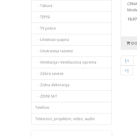
CRNA 
- Tabure
Model
- TEPISI
19,97
- TV police
- Unistivaci papira
DO
- Unutrasnja rasveta
|<
- Ventilacija i Ventilaciona oprema
>|
- Zebra zavese
- Zidna dekoracija
- ZIDNI SAT
Telefoni
Televizori, projektori, video, audio