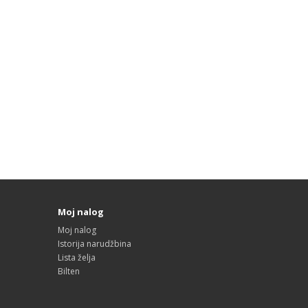
Moj nalog
Moj nalog
Istorija narudžbina
Lista želja
Bilten