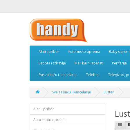
Alati i pribor
Auto-moto oprema
Baby oprem
Lepota i zdravlje
Mali kucni aparati
Periferija
Sve za kuću i kancelariju
Telefoni
Televizori, p
Sve za kuću i kancelariju
Lusteri
Alati i pribor
Lust
Auto-moto oprema