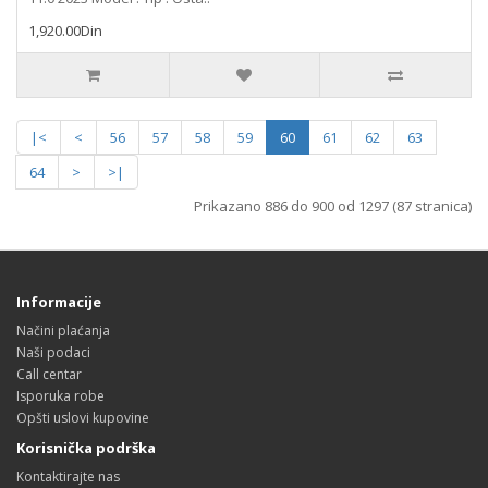
1,920.00Din
|<
<
56
57
58
59
60
61
62
63
64
>
>|
Prikazano 886 do 900 od 1297 (87 stranica)
Informacije
Načini plaćanja
Naši podaci
Call centar
Isporuka robe
Opšti uslovi kupovine
Korisnička podrška
Kontaktirajte nas